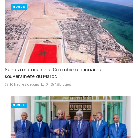
MONDE
Sahara marocain : la Colombie reconnaît la
souveraineté du Maroc
16 heures depuis
0
185 vues
MONDE