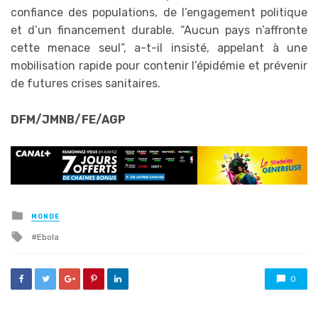
confiance des populations, de l’engagement politique
et d’un financement durable. “Aucun pays n’affronte
cette menace seul”, a-t-il insisté, appelant à une
mobilisation rapide pour contenir l’épidémie et prévenir
de futures crises sanitaires.
DFM/JMNB/FE/AGP
Posted
MONDE
in
Tagged
Ebola
with
0