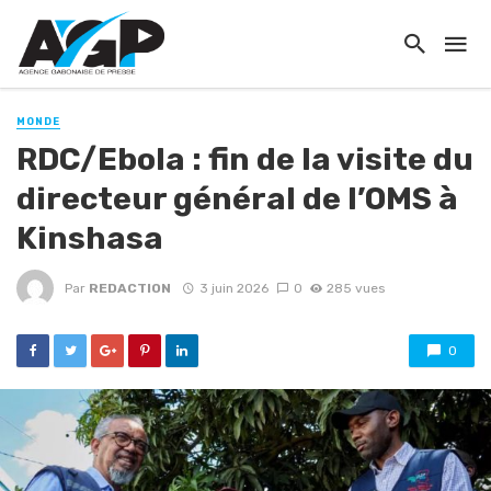
MONDE
RDC/Ebola : fin de la visite du
directeur général de l’OMS à
Kinshasa
Par
REDACTION
3 juin 2026
0
285 vues
0