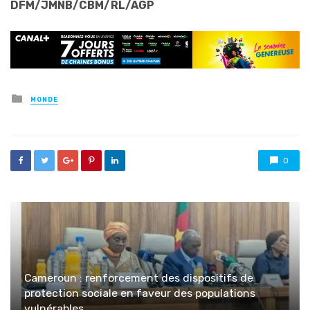
DFM/JMNB/CBM/RL/AGP
Posted
MONDE
in
0
Cameroun : renforcement des dispositifs de
protection sociale en faveur des populations
vulnérables