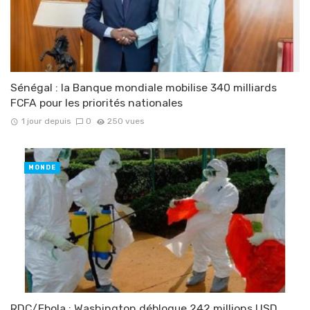
Sénégal : la Banque mondiale mobilise 340 milliards
FCFA pour les priorités nationales
1 jour depuis
0
250 vues
MONDE
RDC/Ebola : Washington débloque 242 millions USD