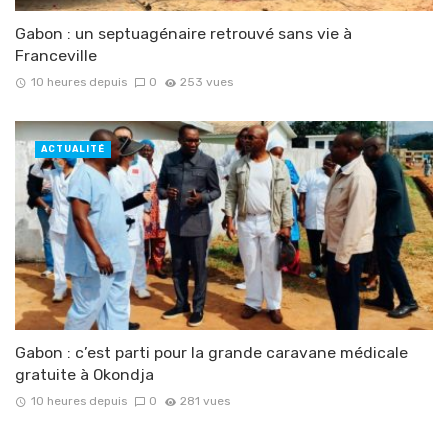
Gabon : un septuagénaire retrouvé sans vie à
Franceville
10 heures depuis
0
253 vues
ACTUALITÉ
Gabon : c’est parti pour la grande caravane médicale
gratuite à Okondja
10 heures depuis
0
281 vues