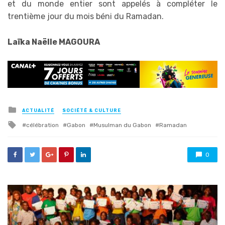
et du monde entier sont appelés à compléter le
trentième jour du mois béni du Ramadan.
Laïka Naëlle MAGOURA
Posted
ACTUALITÉ
SOCIÉTÉ & CULTURE
in
Tagged
célébration
Gabon
Musulman du Gabon
Ramadan
with
0