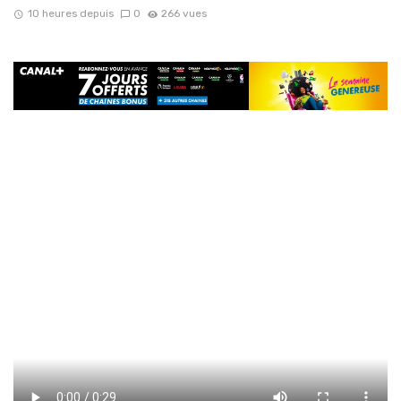
10 heures depuis
0
266 vues