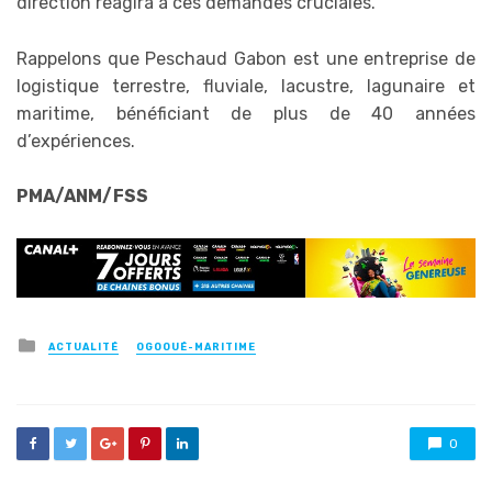
direction réagira à ces demandes cruciales.
Rappelons que Peschaud Gabon est une entreprise de
logistique terrestre, fluviale, lacustre, lagunaire et
maritime, bénéficiant de plus de 40 années
d’expériences.
PMA/ANM/FSS
Posted
ACTUALITÉ
OGOOUÉ-MARITIME
in
0