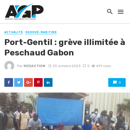
ACTUALITÉ
OGOOUÉ-MARITIME
Port-Gentil : grève illimitée à
Peschaud Gabon
Par
REDACTION
25 octobre 2023
0
491 vues
0