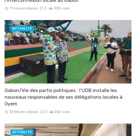
l’interconnexion locale au Gabon
11 heures depuis
0
382 vues
ACTUALITÉ
Gabon/Vie des partis politiques : l’UDB installe les
nouveaux responsables de ses délégations locales à
Oyem
12 heures depuis
0
262 vues
ACTUALITÉ