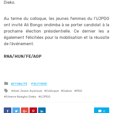
Dieko.
Au terme du colloque, les jeunes femmes du l’UJPDG
ont invité Ali Bongo ondimba à se porter candidat à la
prochaine élection présidentielle. Ce dernier les a
également félicitées pour la mobilisation et la réussite
de l’événement.
RNA/HUN/FE/AGP
Posted
ACTUALITÉ
POLITIQUE
in
Tagged
Axel Jeson Ayenoue
Colloque
Gabon
PDG
with
Steeve Nzegho Dieko
UJPDG
0