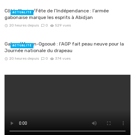
Côté d’Ivoire/Fête de l’Indépendance : l’armée
ACTUALITÉ
gabonaise marque les esprits à Abidjan
20 heures depuis
0
529 vues
Gabon/Moyen-Ogooué : l’AGP fait peau neuve pour la
ACTUALITÉ
Journée nationale du drapeau
20 heures depuis
0
374 vues