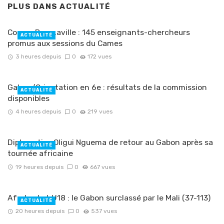
PLUS DANS
ACTUALITÉ
Congo-Brazzaville : 145 enseignants-chercheurs
ACTUALITÉ
promus aux sessions du Cames
3 heures depuis
0
172 vues
Gabon/Orientation en 6e : résultats de la commission
ACTUALITÉ
disponibles
4 heures depuis
0
219 vues
Diplomatie : Oligui Nguema de retour au Gabon après sa
ACTUALITÉ
tournée africaine
19 heures depuis
0
667 vues
Afrobasket U18 : le Gabon surclassé par le Mali (37-113)
ACTUALITÉ
20 heures depuis
0
537 vues