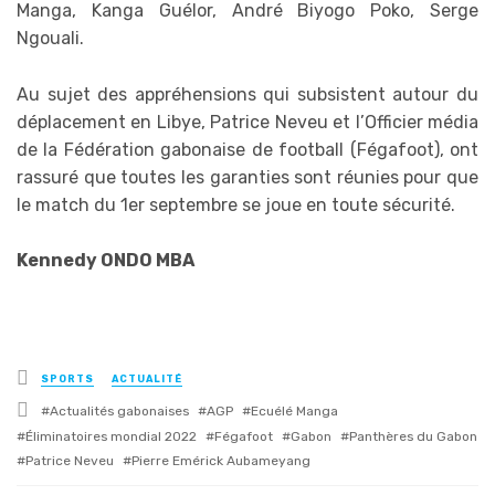
Manga, Kanga Guélor, André Biyogo Poko, Serge
Ngouali.
Au sujet des appréhensions qui subsistent autour du
déplacement en Libye, Patrice Neveu et l’Officier média
de la Fédération gabonaise de football (Fégafoot), ont
rassuré que toutes les garanties sont réunies pour que
le match du 1er septembre se joue en toute sécurité.
Kennedy ONDO MBA
Posted
SPORTS
ACTUALITÉ
in
Tagged
Actualités gabonaises
AGP
Ecuélé Manga
with
Éliminatoires mondial 2022
Fégafoot
Gabon
Panthères du Gabon
Patrice Neveu
Pierre Emérick Aubameyang