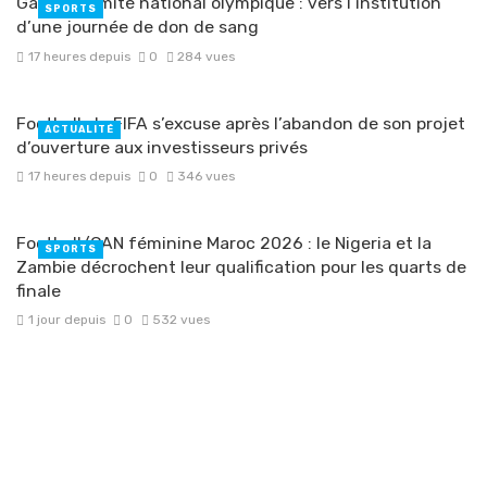
Gabon/Comité national olympique : vers l’institution
SPORTS
d’une journée de don de sang
17 heures depuis
0
284 vues
Football : la FIFA s’excuse après l’abandon de son projet
ACTUALITÉ
d’ouverture aux investisseurs privés
17 heures depuis
0
346 vues
Football/CAN féminine Maroc 2026 : le Nigeria et la
SPORTS
Zambie décrochent leur qualification pour les quarts de
finale
1 jour depuis
0
532 vues