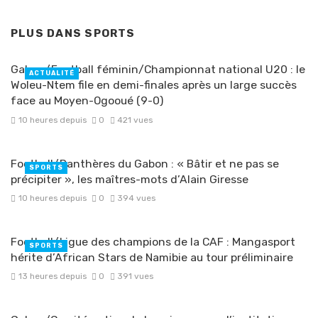
PLUS DANS
SPORTS
Gabon/Football féminin/Championnat national U20 : le
ACTUALITÉ
Woleu-Ntem file en demi-finales après un large succès
face au Moyen-Ogooué (9-0)
10 heures depuis
0
421 vues
Football/Panthères du Gabon : « Bâtir et ne pas se
SPORTS
précipiter », les maîtres-mots d’Alain Giresse
10 heures depuis
0
394 vues
Football/Ligue des champions de la CAF : Mangasport
SPORTS
hérite d’African Stars de Namibie au tour préliminaire
13 heures depuis
0
391 vues