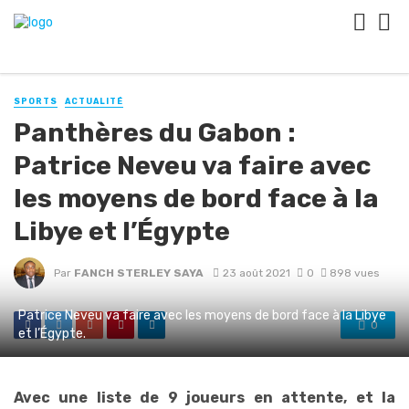
SPORTS
ACTUALITÉ
Panthères du Gabon :
Patrice Neveu va faire avec
les moyens de bord face à la
Libye et l’Égypte
Par
FANCH STERLEY SAYA
23 août 2021
0
898 vues
Patrice Neveu va faire avec les moyens de bord face à la Libye
0
et l’Égypte.
Avec une liste de 9 joueurs en attente, et la