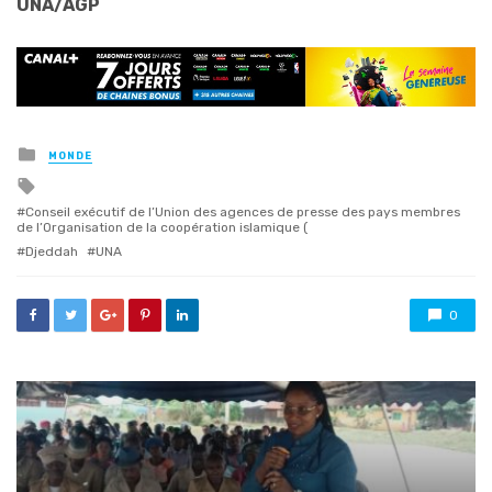
UNA/AGP
Posted
MONDE
in
Tagged
with
Conseil exécutif de l’Union des agences de presse des pays membres
de l’Organisation de la coopération islamique (
Djeddah
UNA
0