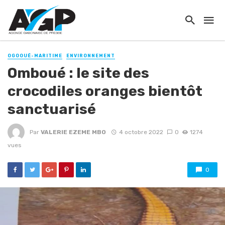
OGOOUÉ-MARITIME
ENVIRONNEMENT
Omboué : le site des
crocodiles oranges bientôt
sanctuarisé
Par
VALERIE EZEME MBO
4 octobre 2022
0
1274
vues
0