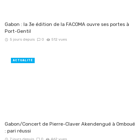
Gabon : la 3e édition de la FACOMA ouvre ses portes à
Port-Gentil
5 jours depuis
0
512 vues
ACTUALITÉ
Gabon/Concert de Pierre-Claver Akendengué à Omboué
: pari réussi
7 jours depuis
0
462 vues