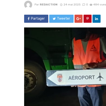
Par
REDACTION
24 mai 2025
0
484 vue
Partager
Tweeter