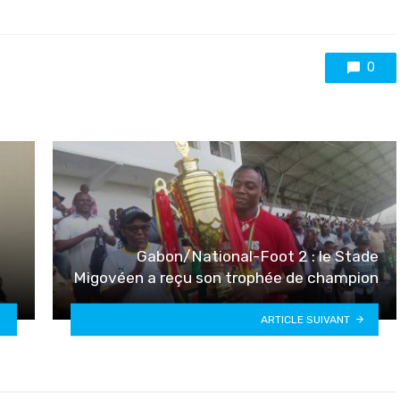
0
Gabon/National-Foot 2 : le Stade
Migovéen a reçu son trophée de champion
ARTICLE SUIVANT