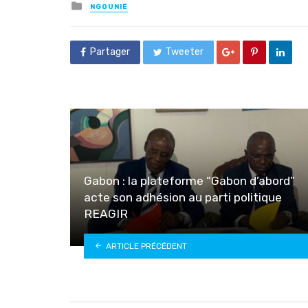
Posted
NGOUNIÉ
in
Partager
Tweeter
Gabon : la plateforme “Gabon d’abord”
acte son adhésion au parti politique
REAGIR
ARTICLE PRÉCÉDENT