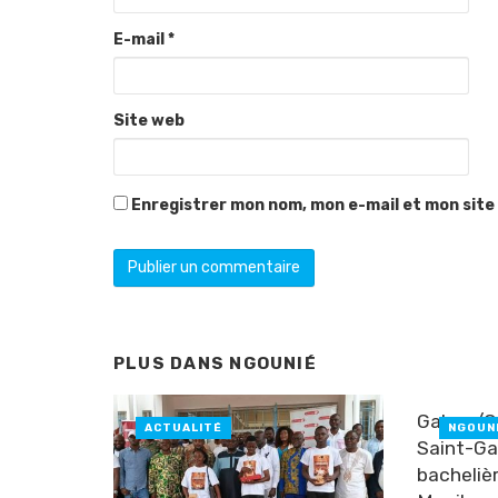
E-mail
*
Site web
Enregistrer mon nom, mon e-mail et mon site
PLUS DANS
NGOUNIÉ
Gabon/Ob
ACTUALITÉ
NGOUN
Saint-Gab
bachelièr