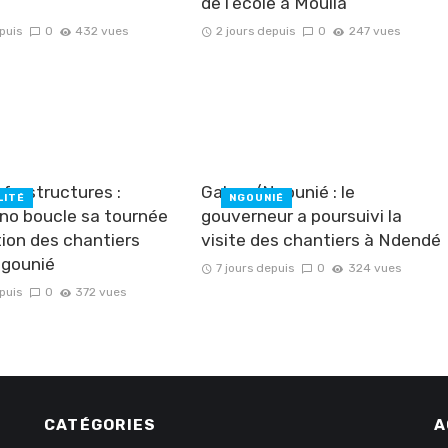
de l’école à Mouila
puis
0
432 vues
2 jours depuis
0
247 vues
frastructures :
Gabon/Ngounié : le
LITÉ
NGOUNIÉ
o boucle sa tournée
gouverneur a poursuivi la
tion des chantiers
visite des chantiers à Ndendé
Ngounié
7 jours depuis
0
324 vues
puis
0
372 vues
CATÉGORIES
A