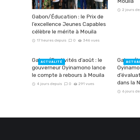
Mouila
2 jours de
Gabon/Éducation : le Prix de
l’excellence Jeunes Capables
célèbre le mérite à Mouila
17 heures depuis
0
346 vues
Gabon/Festivités d’août : le
Gabon/In
ACTUALITÉ
ACTUA
gouverneur Oyinamono lance
Oyinamon
le compte à rebours à Mouila
d’évalua
dans la 
4 jours depuis
0
291 vues
6 jours de