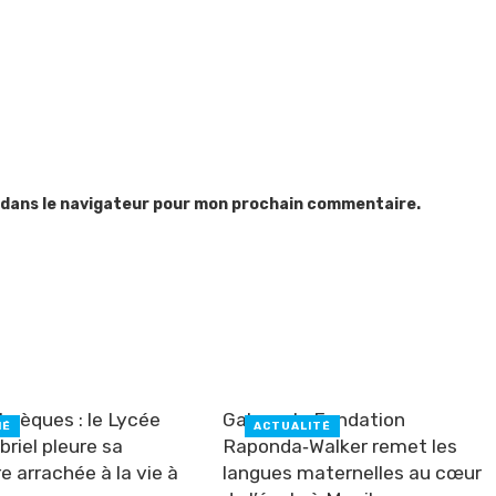
 dans le navigateur pour mon prochain commentaire.
sèques : le Lycée
Gabon : la Fondation
IÉ
ACTUALITÉ
riel pleure sa
Raponda‑Walker remet les
e arrachée à la vie à
langues maternelles au cœur