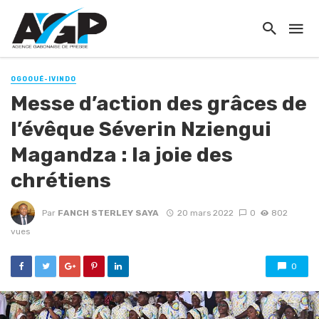
OGOOUÉ-IVINDO
Messe d’action des grâces de
l’évêque Séverin Nziengui
Magandza : la joie des
chrétiens
Par
FANCH STERLEY SAYA
20 mars 2022
0
802
vues
0