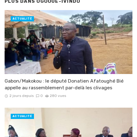
PLUS DANS
OGOOUÉ-IVINDO
ACTUALITÉ
Gabon/Makokou : le député Donatien Afatoughé Bié
appelle au rassemblement par-delà les clivages
2 jours depuis
0
280 vues
ACTUALITÉ