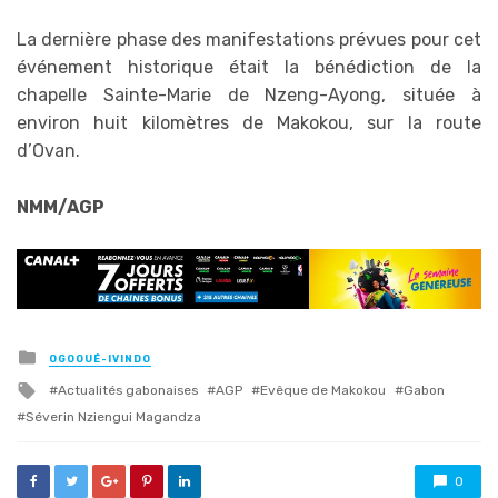
La dernière phase des manifestations prévues pour cet
événement historique était la bénédiction de la
chapelle Sainte-Marie de Nzeng-Ayong, située à
environ huit kilomètres de Makokou, sur la route
d’Ovan.
NMM/AGP
Posted
OGOOUÉ-IVINDO
in
Tagged
Actualités gabonaises
AGP
Evêque de Makokou
Gabon
with
Séverin Nziengui Magandza
0