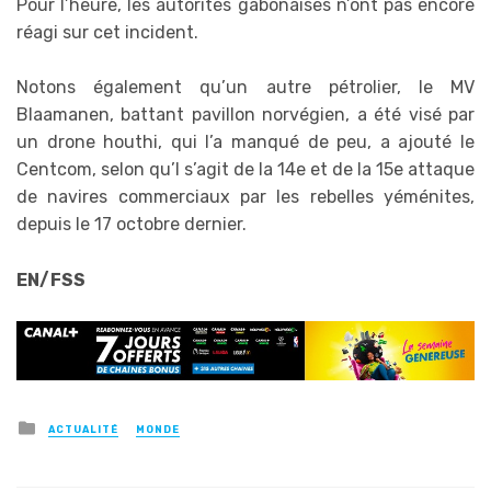
Pour l’heure, les autorités gabonaises n’ont pas encore
réagi sur cet incident.
Notons également qu’un autre pétrolier, le MV
Blaamanen, battant pavillon norvégien, a été visé par
un drone houthi, qui l’a manqué de peu, a ajouté le
Centcom, selon qu’l s’agit de la 14e et de la 15e attaque
de navires commerciaux par les rebelles yéménites,
depuis le 17 octobre dernier.
EN/FSS
Posted
ACTUALITÉ
MONDE
in