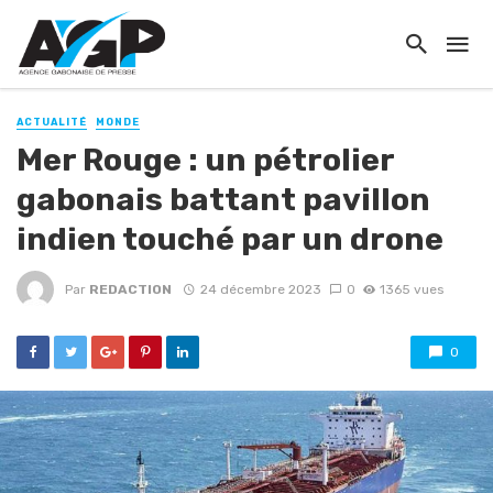
ACTUALITÉ
MONDE
Mer Rouge : un pétrolier
gabonais battant pavillon
indien touché par un drone
Par
REDACTION
24 décembre 2023
0
1365 vues
0