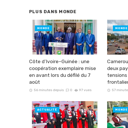
PLUS DANS
MONDE
MONDE
MONDE
Côte d’Ivoire–Guinée : une
Cameroun
coopération exemplaire mise
deux pay
en avant lors du défilé du 7
tensions
août
frontalie
56 minutes depuis
0
97 vues
57 minute
ACTUALITÉ
MONDE