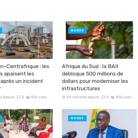
MONDE
–Centrafrique : les
Afrique du Sud : la BAII
s apaisent les
débloque 500 millions de
 après un incident
dollars pour moderniser les
r
infrastructures
s depuis
0
104 vues
59 minutes depuis
0
106 vues
MONDE