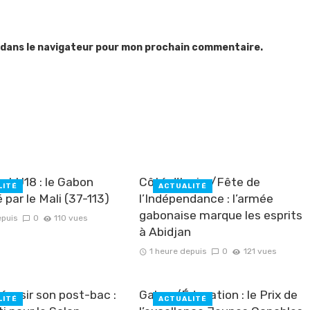
 dans le navigateur pour mon prochain commentaire.
et U18 : le Gabon
Côté d’Ivoire/Fête de
LITÉ
ACTUALITÉ
 par le Mali (37-113)
l’Indépendance : l’armée
gabonaise marque les esprits
epuis
0
110 vues
à Abidjan
1 heure depuis
0
121 vues
ussir son post-bac :
Gabon/Éducation : le Prix de
LITÉ
ACTUALITÉ