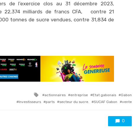
ers de l’exercice clos au 31 décembre 2023,
 de 22,374 milliards de francs CFA, contre 21
.000 tonnes de sucre vendues, contre 31,834 de
Tagged
actionnaires
entreprise
Etat gabonais
Gabon
with
Investisseurs
parts
secteur du sucre.
SUCAF Gabon
vente
0