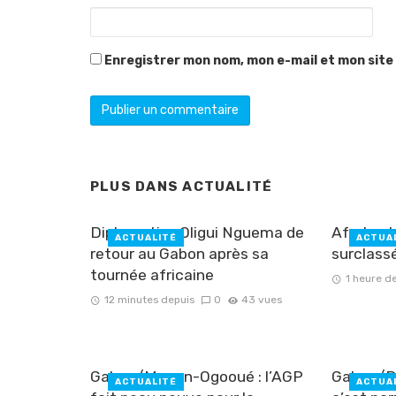
Enregistrer mon nom, mon e-mail et mon site
PLUS DANS
ACTUALITÉ
Diplomatie : Oligui Nguema de
Afrobask
ACTUALITÉ
ACTUA
retour au Gabon après sa
surclassé
tournée africaine
1 heure d
12 minutes depuis
0
43 vues
Gabon/Moyen-Ogooué : l’AGP
Gabon/Ré
ACTUALITÉ
ACTUA