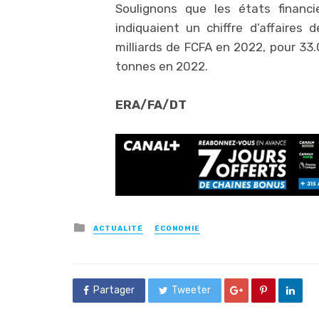
Soulignons que les états financi
indiquaient un chiffre d’affaires
milliards de FCFA en 2022, pour 33
tonnes en 2022.
ERA/FA/DT
Posted
ACTUALITÉ
ÉCONOMIE
in
Partager
Tweeter