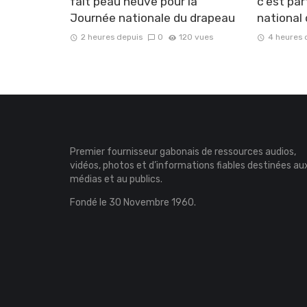
fait peau neuve pour la
c’est par
Journée nationale du drapeau
national
2 heures depuis
0
120 vues
4 heures 
Premier fournisseur gabonais de ressources audios,
vidéos, photos et d’informations fiables destinées au
médias et au publics.
Fondé le 30 Novembre 1960.