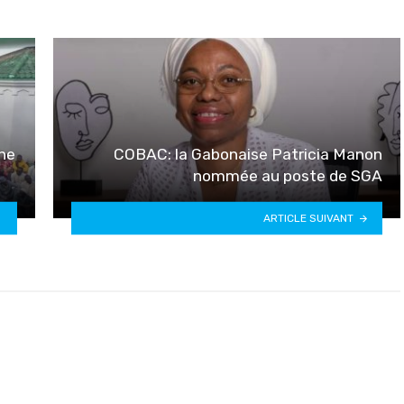
ûne
COBAC: la Gabonaise Patricia Manon
nommée au poste de SGA
ARTICLE SUIVANT