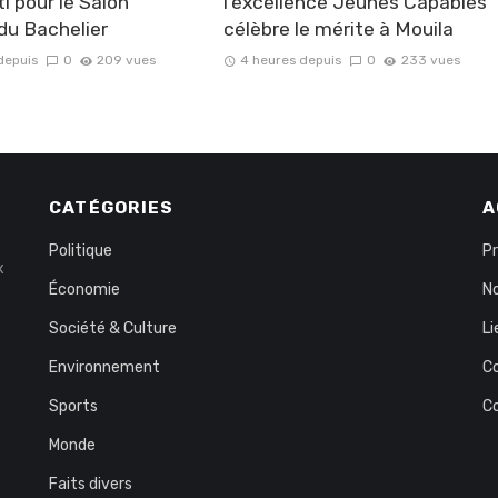
ti pour le Salon
l’excellence Jeunes Capables
 du Bachelier
célèbre le mérite à Mouila
depuis
0
209 vues
4 heures depuis
0
233 vues
CATÉGORIES
A
Politique
P
x
Économie
No
Société & Culture
Li
Environnement
C
Sports
C
Monde
Faits divers