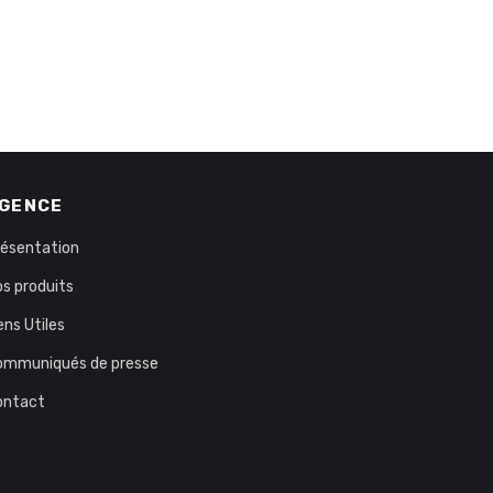
GENCE
résentation
s produits
ens Utiles
ommuniqués de presse
ontact