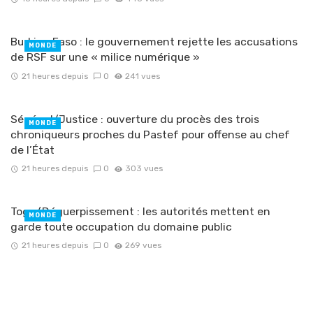
Burkina Faso : le gouvernement rejette les accusations
MONDE
de RSF sur une « milice numérique »
21 heures depuis
0
241 vues
Sénégal/Justice : ouverture du procès des trois
MONDE
chroniqueurs proches du Pastef pour offense au chef
de l’État
21 heures depuis
0
303 vues
Togo/Déguerpissement : les autorités mettent en
MONDE
garde toute occupation du domaine public
21 heures depuis
0
269 vues