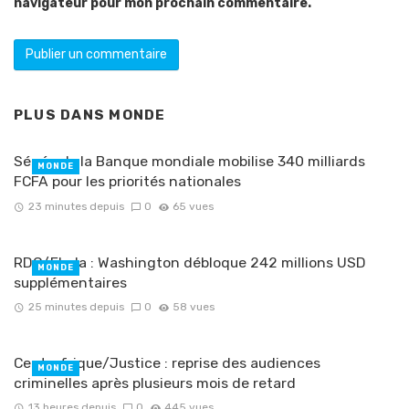
navigateur pour mon prochain commentaire.
PLUS DANS
MONDE
Sénégal : la Banque mondiale mobilise 340 milliards
MONDE
FCFA pour les priorités nationales
23 minutes depuis
0
65 vues
RDC/Ebola : Washington débloque 242 millions USD
MONDE
supplémentaires
25 minutes depuis
0
58 vues
Centrafrique/Justice : reprise des audiences
MONDE
criminelles après plusieurs mois de retard
13 heures depuis
0
445 vues