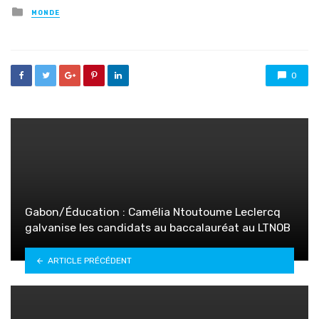
Posted
MONDE
in
0
Gabon/Éducation : Camélia Ntoutoume Leclercq
galvanise les candidats au baccalauréat au LTNOB
ARTICLE PRÉCÉDENT