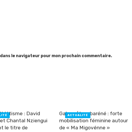
 dans le navigateur pour mon prochain commentaire.
hlétisme : David
Gabon / Lambaréné : forte
LITÉ
ACTUALITÉ
t Chantal Nziengui
mobilisation féminine autour
t le titre de
de « Ma Migovénne »