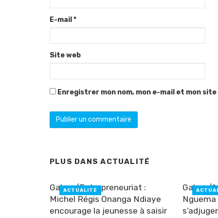
E-mail
*
Site web
Enregistrer mon nom, mon e-mail et mon site
PLUS DANS
ACTUALITÉ
Gabon/Entrepreneuriat :
Gabon/At
ACTUALITÉ
ACTUA
Michel Régis Onanga Ndiaye
Nguema e
encourage la jeunesse à saisir
s’adjugen