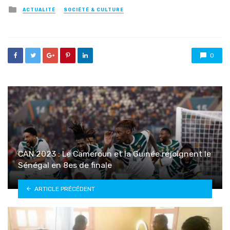
Posted
ACTUALITÉ
SOCIÉTÉ & CULTURE
in
0
CAN 2023 : Le Cameroun et la Guinée rejoignent le
Sénégal en 8es de finale
ARTICLE PRÉCÉDENT