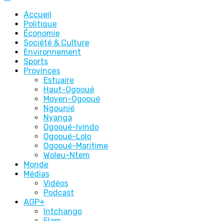
Accueil
Politique
Économie
Société & Culture
Environnement
Sports
Provinces
Estuaire
Haut-Ogooué
Moyen-Ogooué
Ngounié
Nyanga
Ogooué-Ivindo
Ogooué-Lolo
Ogooué-Maritime
Woleu-Ntem
Monde
Médias
Vidéos
Podcast
AGP+
Intchango
Elam