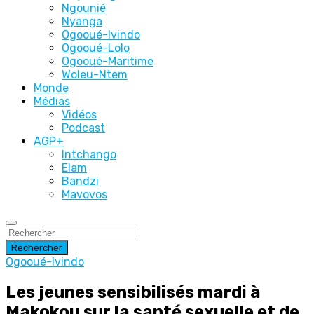
Ngounié
Nyanga
Ogooué-Ivindo
Ogooué-Lolo
Ogooué-Maritime
Woleu-Ntem
Monde
Médias
Vidéos
Podcast
AGP+
Intchango
Elam
Bandzi
Mavovos
Rechercher
Ogooué-Ivindo
Les jeunes sensibilisés mardi à
Makokou sur la santé sexuelle et de