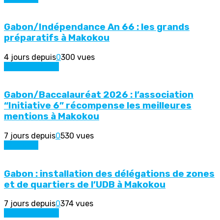
Gabon/Indépendance An 66 : les grands
préparatifs à Makokou
4 jours depuis
0
300 vues
Ogooué-Ivindo
Gabon/Baccalauréat 2026 : l’association
“Initiative 6” récompense les meilleures
mentions à Makokou
7 jours depuis
0
530 vues
Actualité
Gabon : installation des délégations de zones
et de quartiers de l’UDB à Makokou
7 jours depuis
0
374 vues
Ogooué-Ivindo