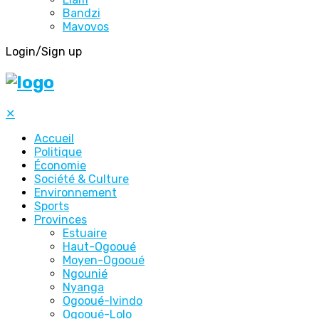
Bandzi
Mavovos
Login/Sign up
✕
Accueil
Politique
Économie
Société & Culture
Environnement
Sports
Provinces
Estuaire
Haut-Ogooué
Moyen-Ogooué
Ngounié
Nyanga
Ogooué-Ivindo
Ogooué-Lolo