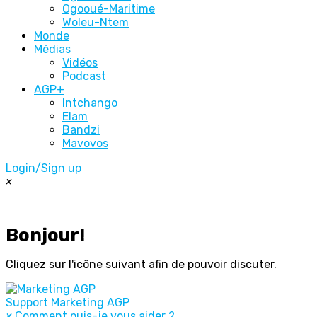
Ogooué-Maritime
Woleu-Ntem
Monde
Médias
Vidéos
Podcast
AGP+
Intchango
Elam
Bandzi
Mavovos
Login/Sign up
×
Bonjour!
Cliquez sur l'icône suivant afin de pouvoir discuter.
Support
Marketing AGP
×
Comment puis-je vous aider ?