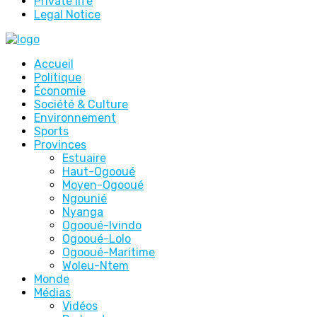
Private life
Legal Notice
Accueil
Politique
Économie
Société & Culture
Environnement
Sports
Provinces
Estuaire
Haut-Ogooué
Moyen-Ogooué
Ngounié
Nyanga
Ogooué-Ivindo
Ogooué-Lolo
Ogooué-Maritime
Woleu-Ntem
Monde
Médias
Vidéos