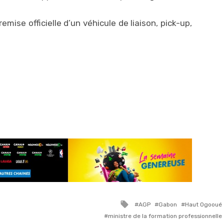
 remise officielle d’un véhicule de liaison, pick-up,
Tagged
AGP
Gabon
Haut Ogooué
with
ministre de la formation professionnelle