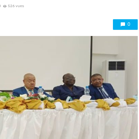
0
526 vues
0