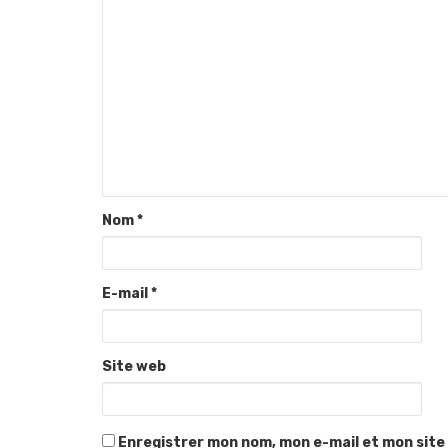
Nom
*
E-mail
*
Site web
Enregistrer mon nom, mon e-mail et mon site