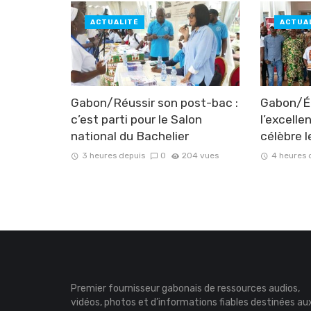
ACTUALITÉ
ACTUA
Gabon/Réussir son post-bac :
Gabon/Éd
c’est parti pour le Salon
l’excell
national du Bachelier
célèbre l
3 heures depuis
0
204 vues
4 heures 
Premier fournisseur gabonais de ressources audios,
vidéos, photos et d’informations fiables destinées au