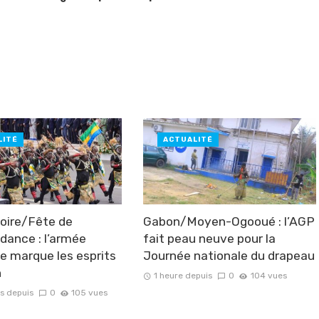
LITÉ
ACTUALITÉ
voire/Fête de
Gabon/Moyen-Ogooué : l’AGP
ndance : l’armée
fait peau neuve pour la
e marque les esprits
Journée nationale du drapeau
n
1 heure depuis
0
104 vues
s depuis
0
105 vues