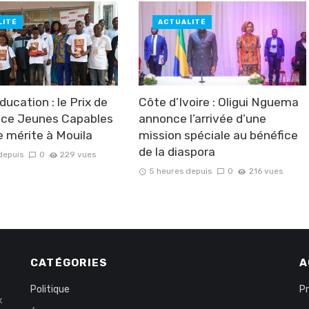
LITÉ
ACTUALITÉ
ucation : le Prix de
Côte d’Ivoire : Oligui Nguema
ence Jeunes Capables
annonce l’arrivée d’une
e mérite à Mouila
mission spéciale au bénéfice
de la diaspora
depuis
0
229 vues
5 heures depuis
0
216 vues
CATÉGORIES
A
Politique
P
x