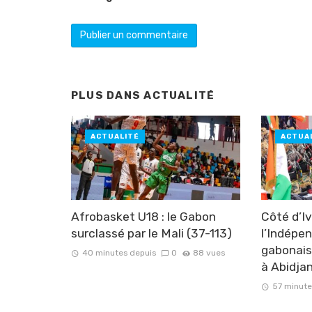
PLUS DANS
ACTUALITÉ
ACTUALITÉ
ACTUA
Afrobasket U18 : le Gabon
Côté d’I
surclassé par le Mali (37-113)
l’Indépe
gabonais
40 minutes depuis
0
88 vues
à Abidja
57 minute