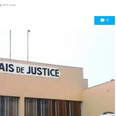
814 vues
0