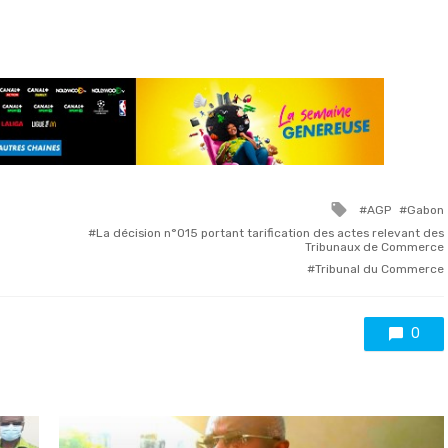
Tagged
AGP
Gabon
with
La décision n°015 portant tarification des actes relevant des
Tribunaux de Commerce
Tribunal du Commerce
0