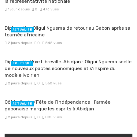
la représentativité nationale
1 jour depuis
0
473 vues
Diplomatie : Oligui Nguema de retour au Gabon après sa
ACTUALITÉ
tournée africaine
2 jours depuis
0
845 vues
Diplomatie/Axe Libreville-Abidjan : Oligui Nguema scelle
POLITIQUE
de nouveaux pactes économiques et s’inspire du
modèle ivoirien
2 jours depuis
0
560 vues
Côté d’Ivoire/Fête de l’Indépendance : l’armée
ACTUALITÉ
gabonaise marque les esprits à Abidjan
2 jours depuis
0
895 vues