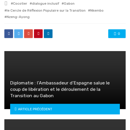
Tagged
Cocotier
dialogue inclusif
Gabon
with
le Cercle de Réflexion Populaire sur la Transition
Nkembo
Nzeng-Ayong
0
Diplomatie : l’Ambassadeur d’Espagne salue le
coup de libération et le déroulement de la
Transition au Gabon
ARTICLE PRÉCÉDENT