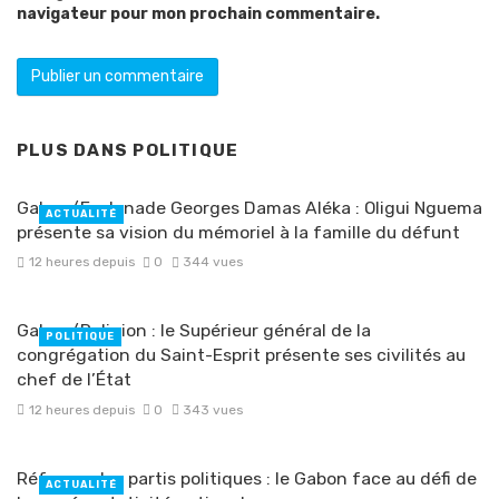
navigateur pour mon prochain commentaire.
PLUS DANS
POLITIQUE
Gabon/Esplanade Georges Damas Aléka : Oligui Nguema
ACTUALITÉ
présente sa vision du mémoriel à la famille du défunt
12 heures depuis
0
344 vues
Gabon/Religion : le Supérieur général de la
POLITIQUE
congrégation du Saint-Esprit présente ses civilités au
chef de l’État
12 heures depuis
0
343 vues
Réforme des partis politiques : le Gabon face au défi de
ACTUALITÉ