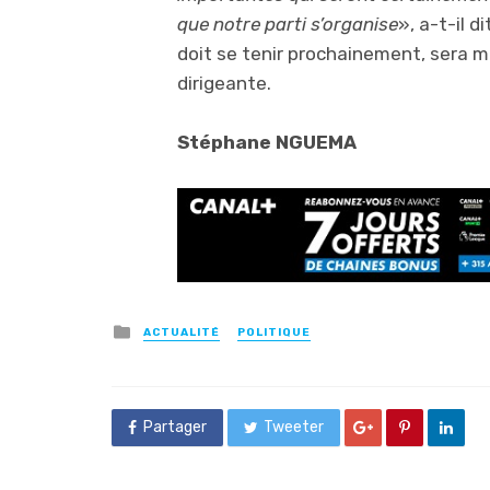
que notre parti s’organise
», a-t-il d
doit se tenir prochainement, sera ma
dirigeante.
Stéphane NGUEMA
Posted
ACTUALITÉ
POLITIQUE
in
Partager
Tweeter