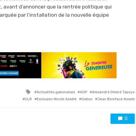
it, avant d’annoncer que la rentrée politique qui
rquée par l’installation de la nouvelle équipe
Tagged
Actualités gabonaises
AGP
Alexandre Désiré Tapoyo
with
CLR
Exclusion Nicole Assélé
Gabon
Jean Boniface Assele
0