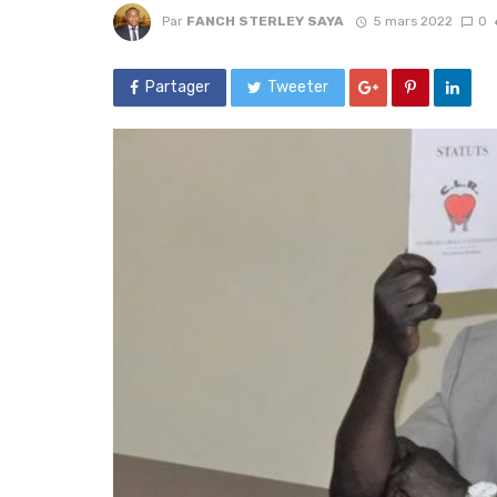
Par
FANCH STERLEY SAYA
5 mars 2022
0
Partager
Tweeter