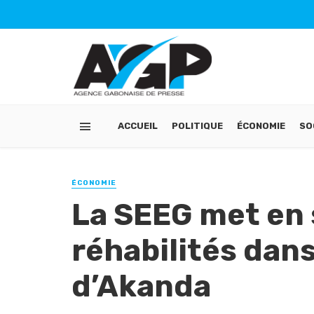
ACCUEIL
POLITIQUE
ÉCONOMIE
SO
ÉCONOMIE
La SEEG met en 
réhabilités da
d’Akanda