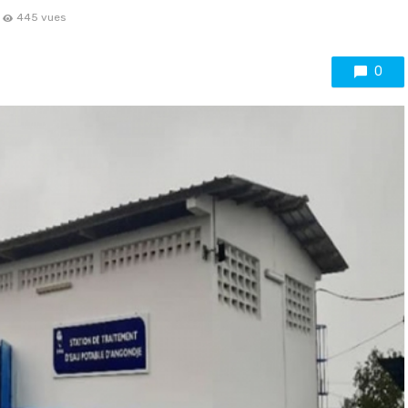
445 vues
0