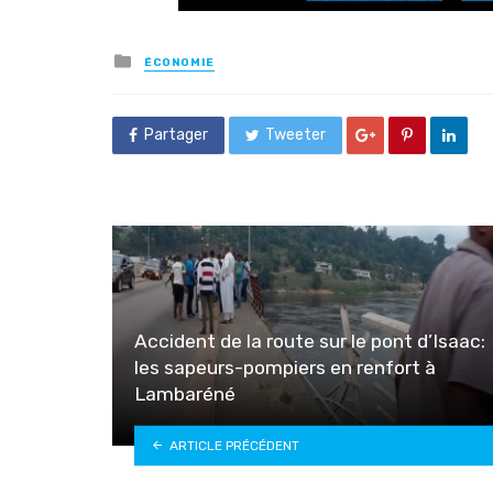
Posted
ÉCONOMIE
in
Partager
Tweeter
Accident de la route sur le pont d’Isaac:
les sapeurs-pompiers en renfort à
Lambaréné
ARTICLE PRÉCÉDENT