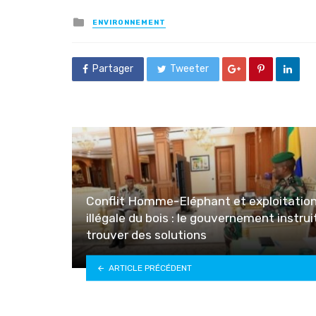
Posted
ENVIRONNEMENT
in
Partager
Tweeter
Conflit Homme-Eléphant et exploitatio
illégale du bois : le gouvernement instrui
trouver des solutions
ARTICLE PRÉCÉDENT