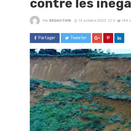
contre les inéga
Par
REDACTION
13 octobre 2023
0
744 
Partager
Tweeter