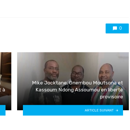
0
n
Mike Jocktane, Gnembou Moutsona et
t à
Kassoum Ndong Assoumou en liberté
provisoire
ARTICLE SUIVANT