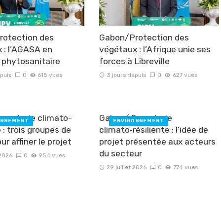
rotection des
Gabon/Protection des
 : l’AGASA en
végétaux : l’Afrique unie ses
” phytosanitaire
forces à Libreville
epuis
0
615 vues
3 jours depuis
0
627 vues
resterie climato-
Gabon/ Foresterie
ONNEMENT
ENVIRONNEMENT
e : trois groupes de
climato‑résiliente : l’idée de
ur affiner le projet
projet présentée aux acteurs
du secteur
 2026
0
954 vues
29 juillet 2026
0
774 vues