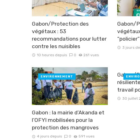
Gabon/Protection des
Gabon/P
végétaux : 53
végétaux
recommandations pour lutter
“policier
contre les nuisibles
3 jours d
10 heures depuis
0
261 vues
Gabon/Fo
ENVIRONNEMENT
ENVIR
résilient
travail po
30 juillet
Gabon : la mairie d’Akanda et
l’OFYI mobilisées pour la
protection des mangroves
4 jours depuis
0
591 vues