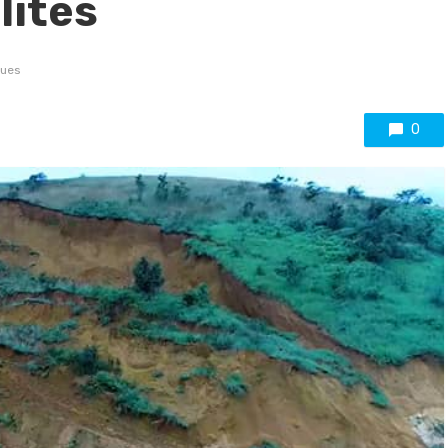
lités
vues
0