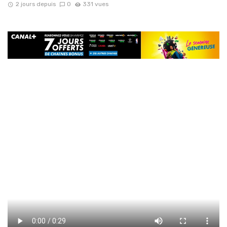
2 jours depuis
0
331 vues