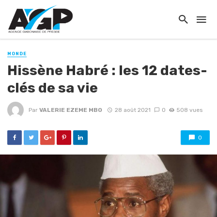
MONDE
Hissène Habré : les 12 dates-
clés de sa vie
Par
VALERIE EZEME MBO
28 août 2021
0
508 vues
0