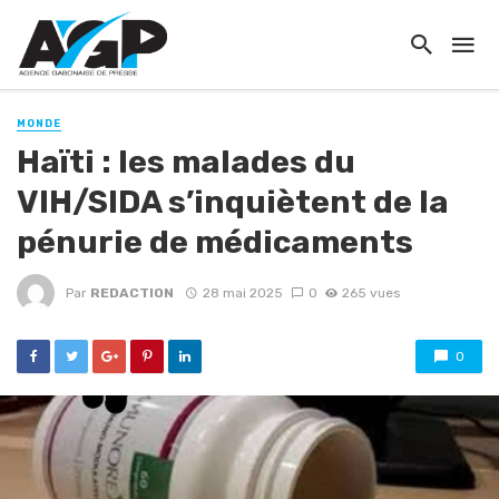
MONDE
Haïti : les malades du
VIH/SIDA s’inquiètent de la
pénurie de médicaments
Par
REDACTION
28 mai 2025
0
265 vues
0