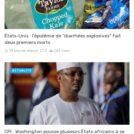
États-Unis : l’épidémie de “diarrhées explosives” fait
deux premiers morts
18 heures depuis
0
263 vues
ACTUALITÉ
CPI : Washington pousse plusieurs États africains à se