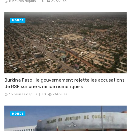
8 heures depuis
0
326 vues
MONDE
Burkina Faso : le gouvernement rejette les accusations
de RSF sur une « milice numérique »
15 heures depuis
0
214 vues
MONDE