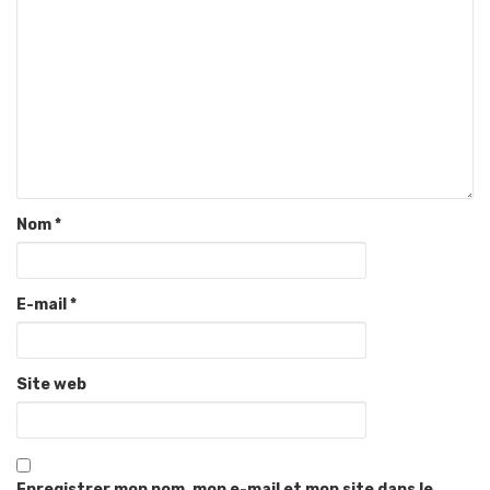
Nom
*
E-mail
*
Site web
Enregistrer mon nom, mon e-mail et mon site dans le