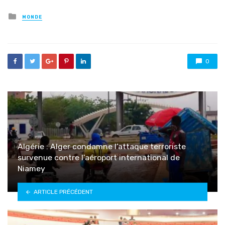
Posted
MONDE
in
0
Algérie : Alger condamne l’attaque terroriste
survenue contre l’aéroport international de
Niamey
ARTICLE PRÉCÉDENT