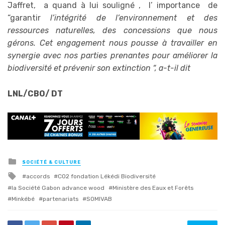
Jaffret, a quand à lui souligné , l’ importance de
“garantir
l’intégrité de l’environnement et des
ressources naturelles, des concessions que nous
gérons. Cet engagement nous pousse à travailler en
synergie avec nos parties prenantes pour améliorer la
biodiversité et prévenir son extinction “, a-t-il dit
LNL/CBO/ DT
Posted
SOCIÉTÉ & CULTURE
in
Tagged
accords
CO2 fondation Lékédi Biodiversité
with
la Société Gabon advance wood
Ministère des Eaux et Forêts
Minkébé
partenariats
SOMIVAB