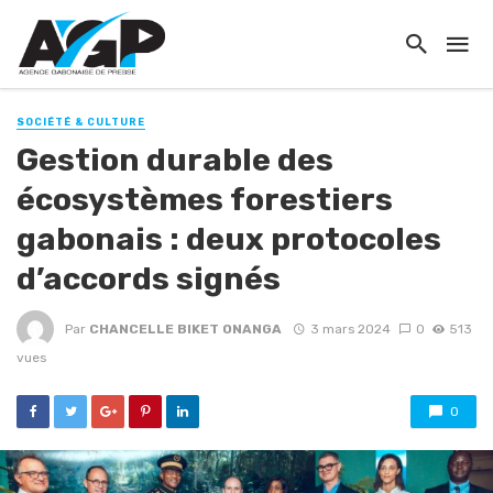
SOCIÉTÉ & CULTURE
Gestion durable des
écosystèmes forestiers
gabonais : deux protocoles
d’accords signés
Par
CHANCELLE BIKET ONANGA
3 mars 2024
0
513
vues
0