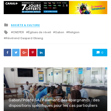
Posted
SOCIÉTÉ & CULTURE
in
Tagged
CNEPER
Églises de réveil
Gabon
Religion
with
Révérend Gaspard Obiang
0
Gabon/Poste SA/Paiement des épargnants : des
dispositions spécifiques pour les cas particuliers