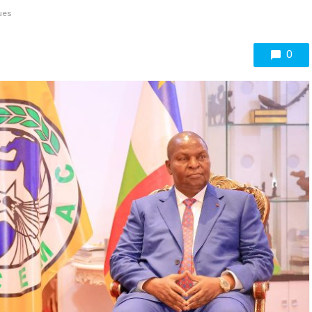
ues
0