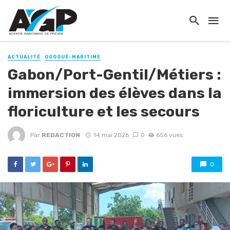
ACTUALITÉ
OGOOUÉ-MARITIME
Gabon/Port-Gentil/Métiers :
immersion des élèves dans la
floriculture et les secours
Par
REDACTION
14 mai 2026
0
656 vues
0