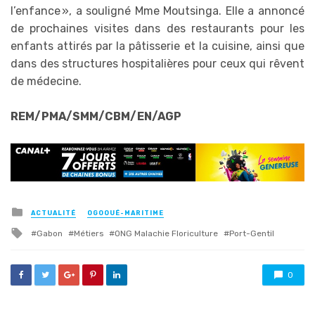
l’enfance », a souligné Mme Moutsinga. Elle a annoncé
de prochaines visites dans des restaurants pour les
enfants attirés par la pâtisserie et la cuisine, ainsi que
dans des structures hospitalières pour ceux qui rêvent
de médecine.
REM/PMA/SMM/CBM/EN/AGP
Posted
ACTUALITÉ
OGOOUÉ-MARITIME
in
Tagged
Gabon
Métiers
ONG Malachie Floriculture
Port-Gentil
with
0