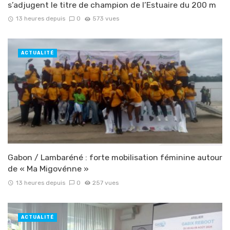
s’adjugent le titre de champion de l’Estuaire du 200 m
13 heures depuis
0
573 vues
ACTUALITÉ
Gabon / Lambaréné : forte mobilisation féminine autour
de « Ma Migovénne »
13 heures depuis
0
257 vues
ACTUALITÉ