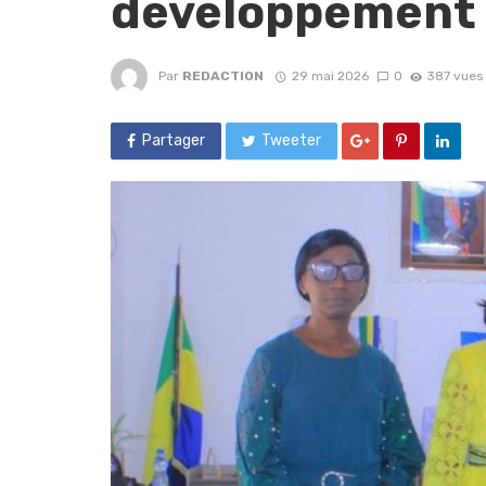
développement 
Par
REDACTION
29 mai 2026
0
387 vues
Partager
Tweeter