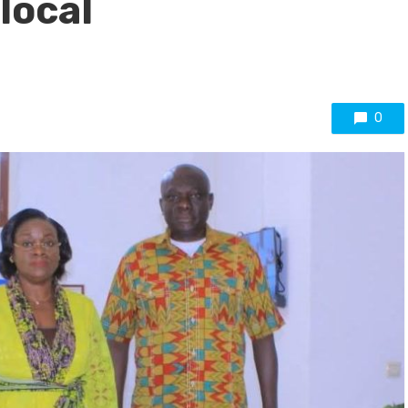
local
0