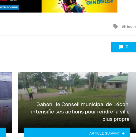
Tagge
Ntoum
with
0
Gabon : le Conseil municipal de Léconi
intensifie ses actions pour rendre la ville
plus propre
ARTICLE SUIVANT