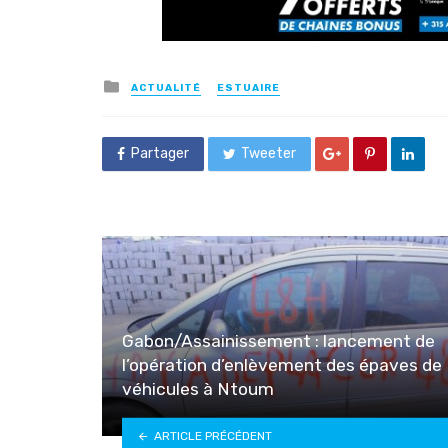
Posted
ACTUALITÉ
ESTUAIRE
in
Partager
Tweeter
Gabon/Assainissement : lancement de
l’opération d’enlèvement des épaves de
véhicules à Ntoum
ARTICLE PRÉCÉDENT