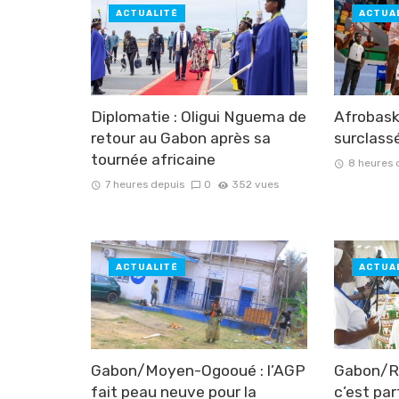
ACTUALITÉ
ACTUA
Diplomatie : Oligui Nguema de
Afrobask
retour au Gabon après sa
surclassé
tournée africaine
8 heures 
7 heures depuis
0
352 vues
ACTUALITÉ
ACTUA
Gabon/Moyen-Ogooué : l’AGP
Gabon/Ré
fait peau neuve pour la
c’est par