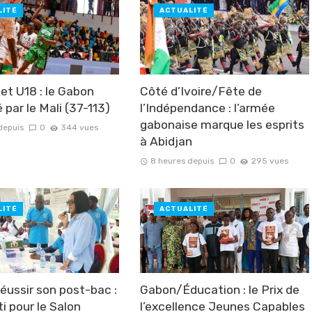
LITÉ
ACTUALITÉ
et U18 : le Gabon
Côté d’Ivoire/Fête de
 par le Mali (37-113)
l’Indépendance : l’armée
gabonaise marque les esprits
depuis
0
344 vues
à Abidjan
8 heures depuis
0
295 vues
LITÉ
ACTUALITÉ
ussir son post-bac :
Gabon/Éducation : le Prix de
ti pour le Salon
l’excellence Jeunes Capables