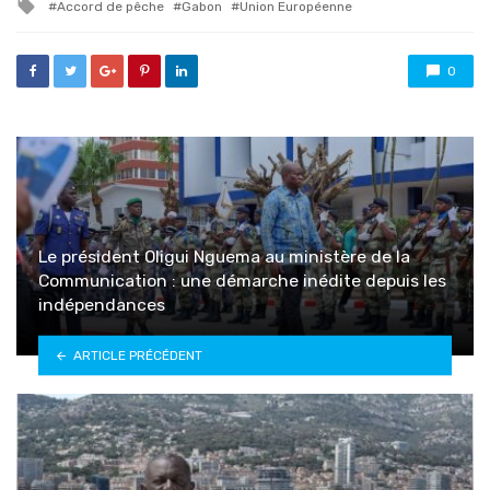
Tagged
Accord de pêche
Gabon
Union Européenne
with
0
Le président Oligui Nguema au ministère de la
Communication : une démarche inédite depuis les
indépendances
ARTICLE PRÉCÉDENT