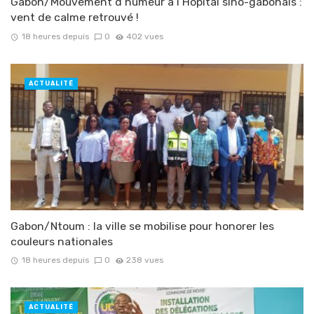
Gabon/Mouvement d’humeur à l’Hôpital sino-gabonais :
vent de calme retrouvé !
18 heures depuis
0
402 vues
ACTUALITÉ
Gabon/Ntoum : la ville se mobilise pour honorer les
couleurs nationales
18 heures depuis
0
238 vues
ACTUALITÉ