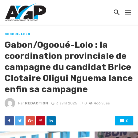
OGOOUÉ-LOLO
Gabon/Ogooué-Lolo : la
coordination provinciale de
campagne du candidat Brice
Clotaire Oligui Nguema lance
enfin sa campagne
Par
REDACTION
3 avril 2025
0
466 vues
0