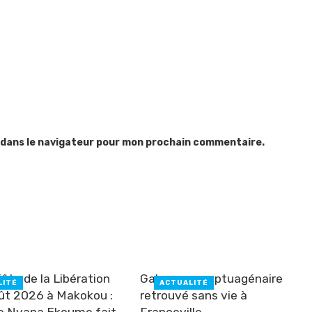
 dans le navigateur pour mon prochain commentaire.
ête de la Libération
Gabon : un septuagénaire
LITÉ
ACTUALITÉ
ût 2026 à Makokou :
retrouvé sans vie à
e Nyana Ekoume fait
Franceville