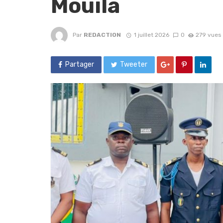
Mouila
Par
REDACTION
1 juillet 2026
0
279 vues
Partager
Tweeter