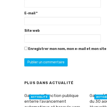
E-mail
*
Site web
Enregistrer mon nom, mon e-mail et mon site
PLUS DANS
ACTUALITÉ
Gabon : la Fonction publique
Gabon/ F
ACTUALITÉ
ACTUA
enterre l’avancement
du 30 ao
automatique et bascule vers
Huguett