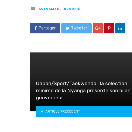
Posted
ACTUALITÉ
NGOUNIÉ
in
Partager
Tweeter
Gabon/Sport/Taekwondo : la sélection
minime de la Nyanga présente son bilan
gouverneur
ARTICLE PRÉCÉDENT