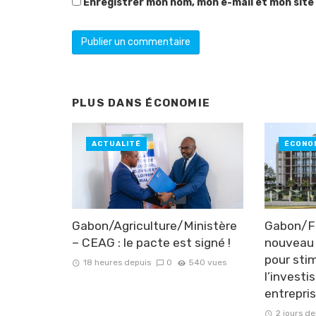
Enregistrer mon nom, mon e-mail et mon site
PLUS DANS
ÉCONOMIE
ACTUALITÉ
ÉCONO
Gabon/Agriculture/Ministère
Gabon/Fi
– CEAG : le pacte est signé !
nouveau 
pour sti
18 heures depuis
0
540 vues
l’invest
entrepri
2 jours de