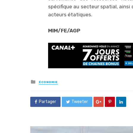
spécifique au secteur spatial, ainsi
acteurs étatiques.
MIM/FE/AGP
Posted
ÉCONOMIE
in
Partager
Tweeter