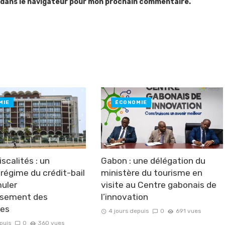
 dans le navigateur pour mon prochain commentaire.
MIE
ÉCONOMIE
scalités : un
Gabon : une délégation du
régime du crédit-bail
ministère du tourisme en
muler
visite au Centre gabonais de
issement des
l’innovation
ses
4 jours depuis
0
691 vues
puis
0
360 vues