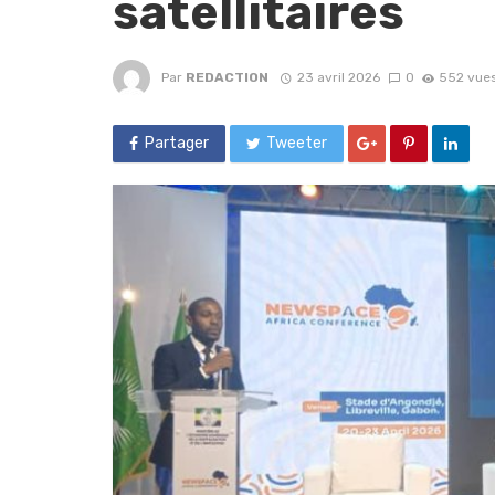
satellitaires
Par
REDACTION
23 avril 2026
0
552 vue
Partager
Tweeter