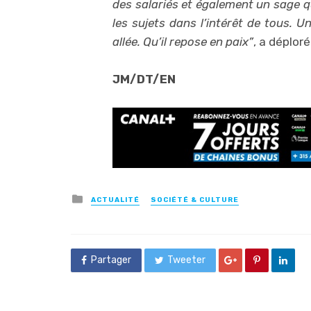
des salariés et également un sage q
les sujets dans l’intérêt de tous. U
allée. Qu’il repose en paix”
, a déplor
JM/DT/EN
Posted
ACTUALITÉ
SOCIÉTÉ & CULTURE
in
Partager
Tweeter