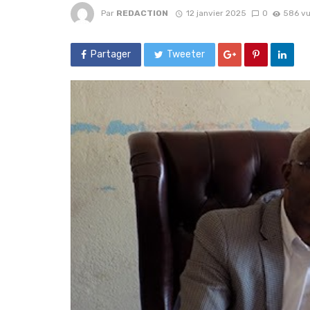
Par
REDACTION
12 janvier 2025
0
586 v
Partager
Tweeter