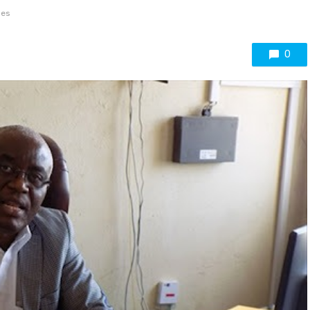
ues
0