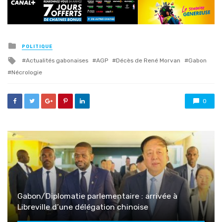
Posted
POLITIQUE
in
Tagged
Actualités gabonaises
AGP
Décès de René Morvan
Gabon
with
Nécrologie
0
Gabon/Diplomatie parlementaire : arrivée à
Libreville d’une délégation chinoise