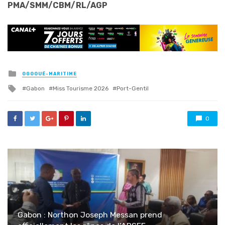
PMA/SMM/CBM/RL/AGP
Posted
OGOOUÉ-MARITIME
in
Tagged
Gabon
Miss Tourisme 2026
Port-Gentil
with
0
Gabon : Northon Joseph Messan prend