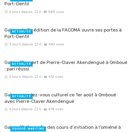
Port-Gentil
2 jours depuis
0
589 vues
Gabon : la 3e édition de la FACOMA ouvre ses portes à
ACTUALITÉ
Port-Gentil
3 jours depuis
0
482 vues
Gabon/Concert de Pierre-Claver Akendengué à Omboué
ACTUALITÉ
: pari réussi
5 jours depuis
0
412 vues
Gabon : rendez-vous culturel ce 1er août à Omboué
ACTUALITÉ
avec Pierre-Claver Akendengué
6 jours depuis
0
478 vues
Gabon/Culture : fin des cours d’initiation à l’omiéné à
OGOOUÉ-MARITIME