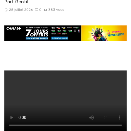
Port‑Gentil
25 juillet 2026
0
383 vues