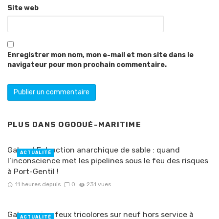
Site web
Enregistrer mon nom, mon e-mail et mon site dans le
navigateur pour mon prochain commentaire.
PLUS DANS
OGOOUÉ-MARITIME
Gabon/ Extraction anarchique de sable : quand
ACTUALITÉ
l’inconscience met les pipelines sous le feu des risques
à Port-Gentil !
11 heures depuis
0
231 vues
Gabon : cinq feux tricolores sur neuf hors service à
ACTUALITÉ