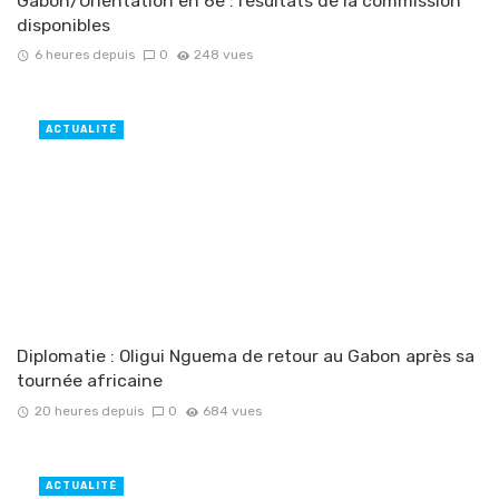
Gabon/Orientation en 6e : résultats de la commission
disponibles
6 heures depuis
0
248 vues
ACTUALITÉ
Diplomatie : Oligui Nguema de retour au Gabon après sa
tournée africaine
20 heures depuis
0
684 vues
ACTUALITÉ