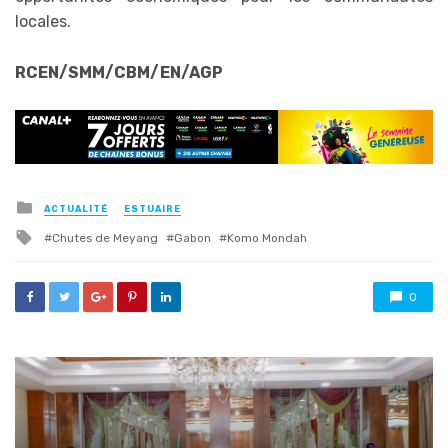
locales.
RCEN/SMM/CBM/EN/AGP
Posted
ACTUALITÉ
ESTUAIRE
in
Tagged
Chutes de Meyang
Gabon
Komo Mondah
with
0