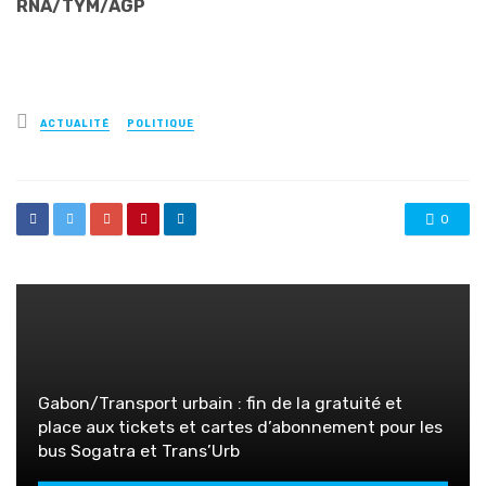
RNA/TYM/AGP
Posted
ACTUALITÉ
POLITIQUE
in
0
Gabon/Transport urbain : fin de la gratuité et
place aux tickets et cartes d’abonnement pour les
bus Sogatra et Trans’Urb