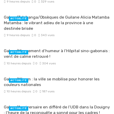
9 heures depuis
0
329 vues
Gabon/Tchibanga/Obsèques de Guilane Alicia Matamba
ACTUALITÉ
Matamba : le vibrant adieu de la province à une
destinée brisée
9 heures depuis
0
343 vues
Gabon/Mouvement d’humeur à l’Hôpital sino-gabonais :
ACTUALITÉ
vent de calme retrouvé !
10 heures depuis
0
304 vues
Gabon/Ntoum : la ville se mobilise pour honorer les
ACTUALITÉ
couleurs nationales
10 heures depuis
0
187 vues
Gabon/Anniversaire en différé de l’UDB dans la Douigny
ACTUALITÉ
: l’heure de la reconquête a sonné pour les cadres !