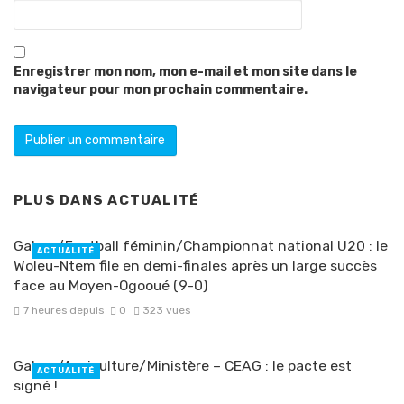
Enregistrer mon nom, mon e-mail et mon site dans le
navigateur pour mon prochain commentaire.
PLUS DANS
ACTUALITÉ
Gabon/Football féminin/Championnat national U20 : le
ACTUALITÉ
Woleu-Ntem file en demi-finales après un large succès
face au Moyen-Ogooué (9-0)
7 heures depuis
0
323 vues
Gabon/Agriculture/Ministère – CEAG : le pacte est
ACTUALITÉ
signé !