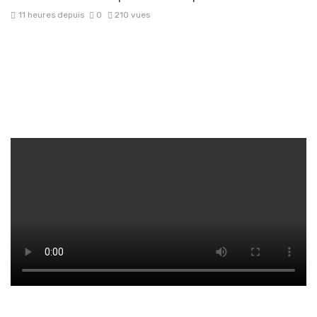
11 heures depuis
0
210 vues