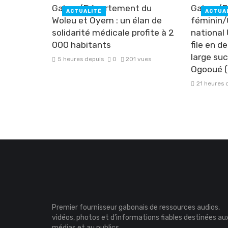
Gabon/Département du
Gabon/F
ACTUALITÉ
ACTUA
Woleu et Oyem : un élan de
féminin
solidarité médicale profite à 2
national
000 habitants
file en d
large su
5 heures depuis
0
201 vues
Ogooué (
21 heures 
Premier fournisseur gabonais de ressources audios,
vidéos, photos et d’informations fiables destinées au
médias et au publics.