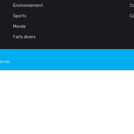
Environnement
C
Sports
C
Monde
Faits divers
servés