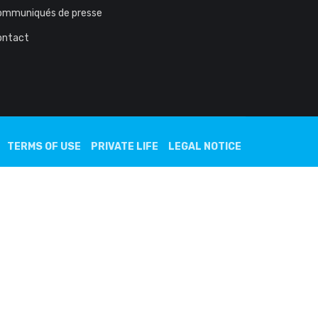
ommuniqués de presse
ontact
TERMS OF USE
PRIVATE LIFE
LEGAL NOTICE