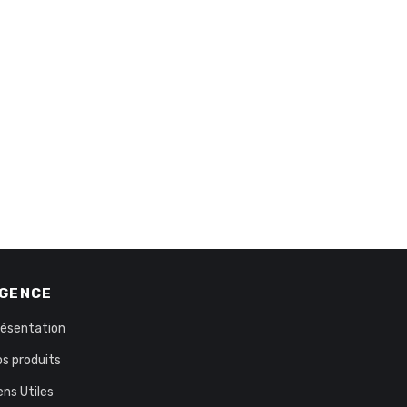
GENCE
résentation
s produits
ens Utiles