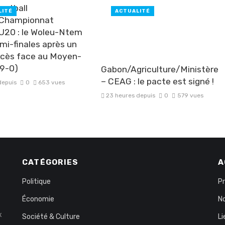
ootball
LITÉ
ACTUALITÉ
/Championnat
 U20 : le Woleu-Ntem
emi-finales après un
ccès face au Moyen-
9-0)
Gabon/Agriculture/Ministère
– CEAG : le pacte est signé !
depuis
0
653 vues
23 heures depuis
0
579 vues
CATÉGORIES
A
Politique
P
Économie
No
x
Société & Culture
Li