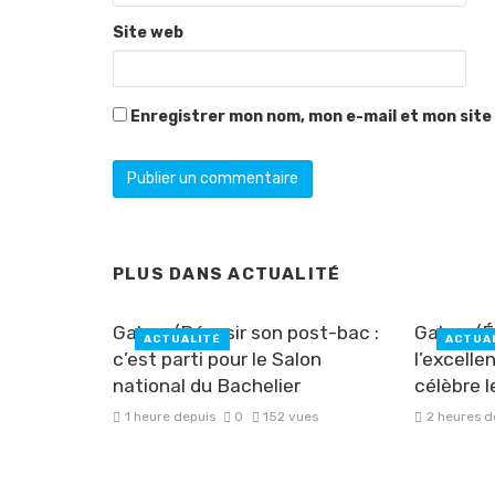
Site web
Enregistrer mon nom, mon e-mail et mon site
PLUS DANS
ACTUALITÉ
Gabon/Réussir son post-bac :
Gabon/Éd
ACTUALITÉ
ACTUA
c’est parti pour le Salon
l’excell
national du Bachelier
célèbre l
1 heure depuis
0
152 vues
2 heures d