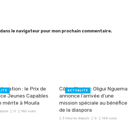
 dans le navigateur pour mon prochain commentaire.
ucation : le Prix de
Côte d’Ivoire : Oligui Nguema
LITÉ
ACTUALITÉ
ence Jeunes Capables
annonce l’arrivée d’une
e mérite à Mouila
mission spéciale au bénéfice
de la diaspora
epuis
0
160 vues
3 heures depuis
0
164 vues