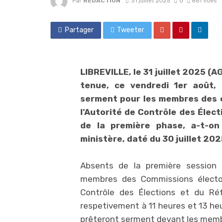
Par
REDACTION
31 juillet 2025
0
861 vues
Partager
Tweeter
LIBREVILLE, le 31 juillet 2025 (A
tenue, ce vendredi 1er août,
serment pour les membres des c
l’Autorité de Contrôle des Élec
de la première phase, a-t-o
ministère, daté du 30 juillet 202
Absents de la première session qu
membres des Commissions électora
Contrôle des Élections et du Réf
respetivement à 11 heures et 13 heur
prêteront serment devant les membr