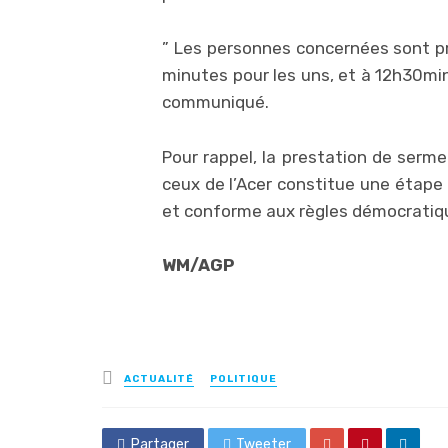
” Les personnes concernées sont pri
minutes pour les uns, et à 12h30minu
communiqué.
Pour rappel, la prestation de ser
ceux de l’Acer constitue une étape 
et conforme aux règles démocratiq
WM/AGP
Posted
ACTUALITÉ
POLITIQUE
in
Partager
Tweeter