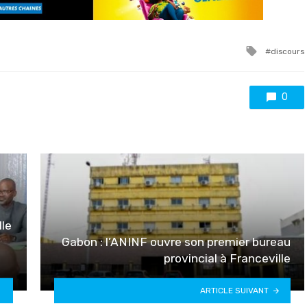
Tagged
discours
with
0
lle
Gabon : l’ANINF ouvre son premier bureau
provincial à Franceville
ARTICLE SUIVANT