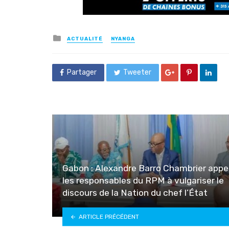
Posted
ACTUALITÉ
NYANGA
in
Partager
Tweeter
Gabon : Alexandre Barro Chambrier appe
les responsables du RPM à vulgariser le
discours de la Nation du chef l’État
ARTICLE PRÉCÉDENT