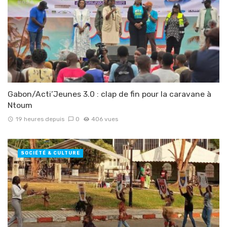
Gabon/Acti’Jeunes 3.0 : clap de fin pour la caravane à
Ntoum
19 heures depuis
0
406 vues
SOCIÉTÉ & CULTURE