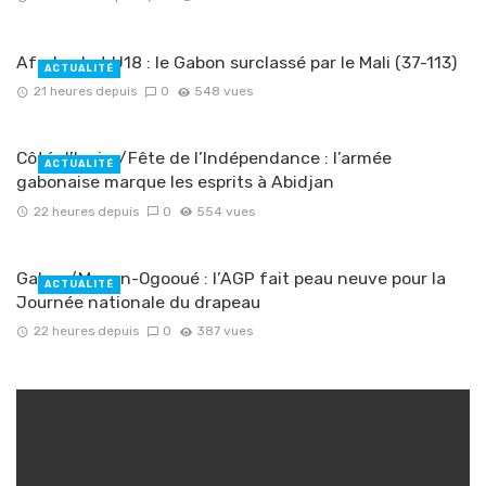
Afrobasket U18 : le Gabon surclassé par le Mali (37-113)
ACTUALITÉ
21 heures depuis
0
548 vues
Côté d’Ivoire/Fête de l’Indépendance : l’armée
ACTUALITÉ
gabonaise marque les esprits à Abidjan
22 heures depuis
0
554 vues
Gabon/Moyen-Ogooué : l’AGP fait peau neuve pour la
ACTUALITÉ
Journée nationale du drapeau
22 heures depuis
0
387 vues