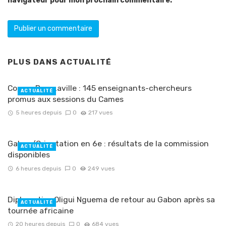
navigateur pour mon prochain commentaire.
PLUS DANS
ACTUALITÉ
Congo-Brazzaville : 145 enseignants-chercheurs
ACTUALITÉ
promus aux sessions du Cames
5 heures depuis
0
217 vues
Gabon/Orientation en 6e : résultats de la commission
ACTUALITÉ
disponibles
6 heures depuis
0
249 vues
Diplomatie : Oligui Nguema de retour au Gabon après sa
ACTUALITÉ
tournée africaine
20 heures depuis
0
684 vues