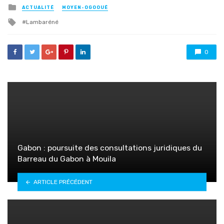
Posted
ACTUALITÉ
MOYEN-OGOOUÉ
in
Tagged
Lambaréné
with
0
Gabon : poursuite des consultations juridiques du
Barreau du Gabon à Mouila
ARTICLE PRÉCÉDENT