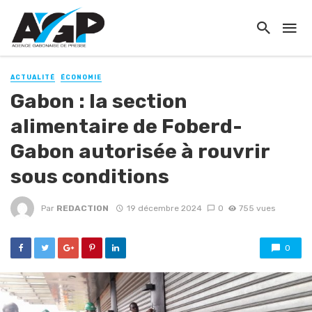
ACTUALITÉ
ÉCONOMIE
Gabon : la section
alimentaire de Foberd-
Gabon autorisée à rouvrir
sous conditions
Par
REDACTION
19 décembre 2024
0
755 vues
0