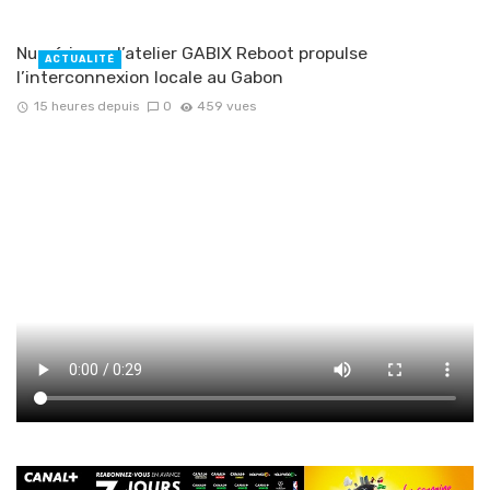
Numérique : l’atelier GABIX Reboot propulse
ACTUALITÉ
l’interconnexion locale au Gabon
15 heures depuis
0
459 vues