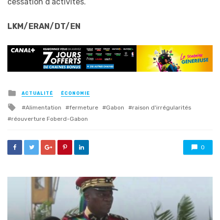
cessation d’activités.
LKM/ERAN/DT/EN
Posted
ACTUALITÉ
ÉCONOMIE
in
Tagged
Alimentation
fermeture
Gabon
raison d'irrégularités
with
réouverture Foberd-Gabon
0