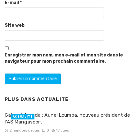
E-mail
*
Site web
Enregistrer mon nom, mon e-mail et mon site dans le
navigateur pour mon prochain commentaire.
PLUS DANS
ACTUALITÉ
Gabon/Moanda : Aunel Loumba, nouveau président de
ACTUALITÉ
l’AS Mangasport
2 minutes depuis
0
17 vues