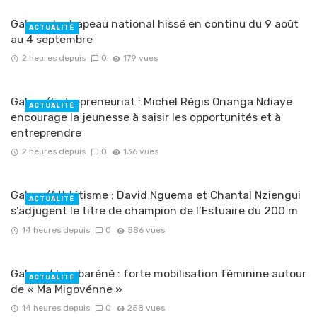
Gabon : le drapeau national hissé en continu du 9 août
ACTUALITÉ
au 4 septembre
2 heures depuis
0
179 vues
Gabon/Entrepreneuriat : Michel Régis Onanga Ndiaye
ACTUALITÉ
encourage la jeunesse à saisir les opportunités et à
entreprendre
2 heures depuis
0
136 vues
Gabon/Athlétisme : David Nguema et Chantal Nziengui
ACTUALITÉ
s’adjugent le titre de champion de l’Estuaire du 200 m
14 heures depuis
0
586 vues
Gabon / Lambaréné : forte mobilisation féminine autour
ACTUALITÉ
de « Ma Migovénne »
14 heures depuis
0
258 vues