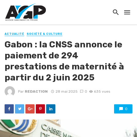
ACTUALITÉ
SOCIÉTÉ & CULTURE
Gabon : la CNSS annonce le
paiement de 294
prestations de maternité à
partir du 2 juin 2025
Par
REDACTION
28 mai 2025
0
635 vues
0