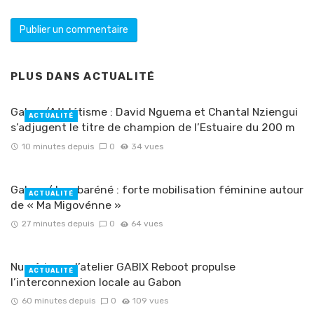
PLUS DANS
ACTUALITÉ
Gabon/Athlétisme : David Nguema et Chantal Nziengui
ACTUALITÉ
s’adjugent le titre de champion de l’Estuaire du 200 m
10 minutes depuis
0
34 vues
Gabon / Lambaréné : forte mobilisation féminine autour
ACTUALITÉ
de « Ma Migovénne »
27 minutes depuis
0
64 vues
Numérique : l’atelier GABIX Reboot propulse
ACTUALITÉ
l’interconnexion locale au Gabon
60 minutes depuis
0
109 vues