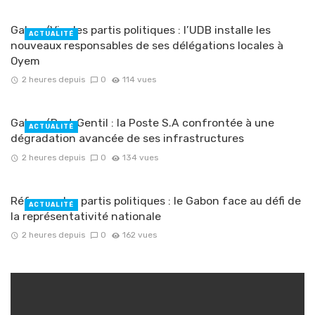
Gabon/Vie des partis politiques : l’UDB installe les
ACTUALITÉ
nouveaux responsables de ses délégations locales à
Oyem
2 heures depuis
0
114 vues
Gabon/Port‑Gentil : la Poste S.A confrontée à une
ACTUALITÉ
dégradation avancée de ses infrastructures
2 heures depuis
0
134 vues
Réforme des partis politiques : le Gabon face au défi de
ACTUALITÉ
la représentativité nationale
2 heures depuis
0
162 vues