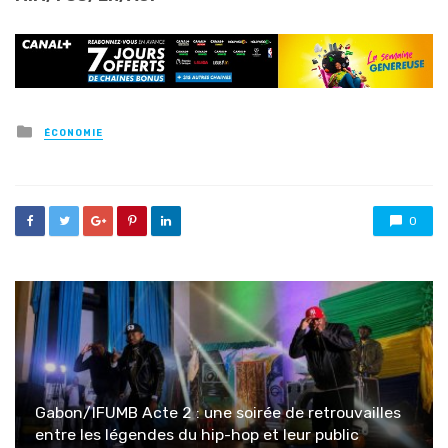
Posted
ÉCONOMIE
in
0
Gabon/IFUMB Acte 2 : une soirée de retrouvailles
entre les légendes du hip-hop et leur public