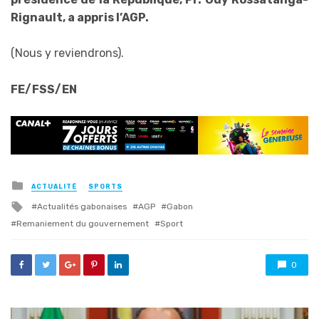
Rignault, a appris l’AGP.
(Nous y reviendrons).
FE/FSS/EN
Posted
ACTUALITÉ
SPORTS
in
Tagged
Actualités gabonaises
AGP
Gabon
with
Remaniement du gouvernement
Sport
0