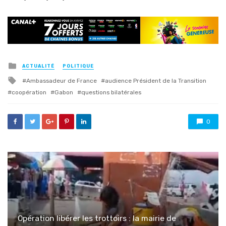
Posted
ACTUALITÉ
POLITIQUE
in
Tagged
Ambassadeur de France
audience Président de la Transition
with
coopération
Gabon
questions bilatérales
0
Opération libérer les trottoirs : la mairie de