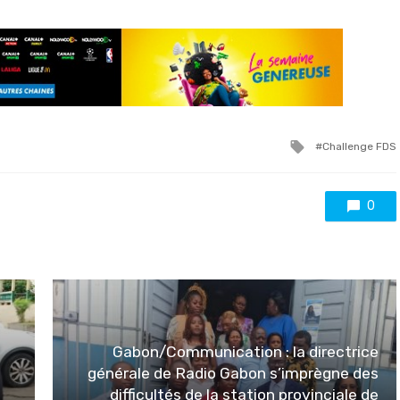
Tagged
Challenge FDS
with
0
Gabon/Communication : la directrice
générale de Radio Gabon s’imprègne des
difficultés de la station provinciale de