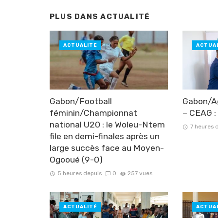
PLUS DANS
ACTUALITÉ
ACTUALITÉ
ACTUA
Gabon/Football
Gabon/Ag
féminin/Championnat
– CEAG : 
national U20 : le Woleu-Ntem
7 heures 
file en demi-finales après un
large succès face au Moyen-
Ogooué (9-0)
5 heures depuis
0
257 vues
ACTUALITÉ
ACTUA