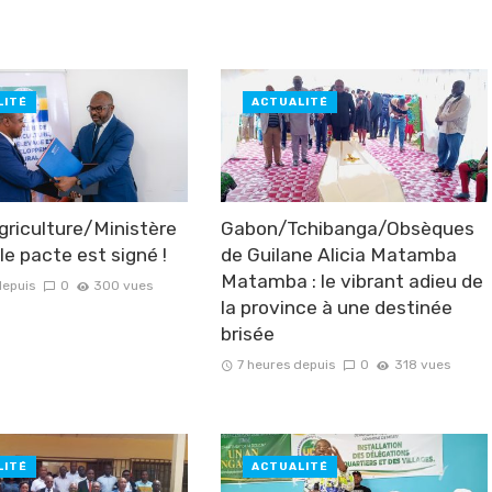
LITÉ
ACTUALITÉ
riculture/Ministère
Gabon/Tchibanga/Obsèques
le pacte est signé !
de Guilane Alicia Matamba
Matamba : le vibrant adieu de
depuis
0
300 vues
la province à une destinée
brisée
7 heures depuis
0
318 vues
LITÉ
ACTUALITÉ